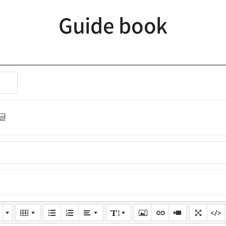
Guide book
글