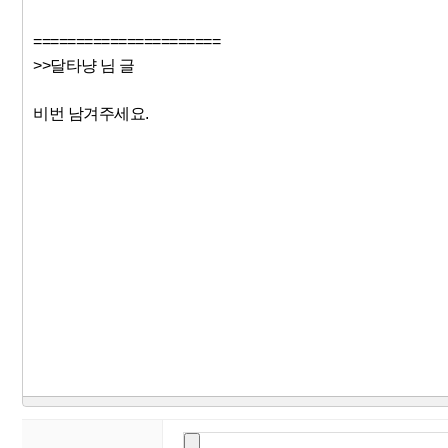
======================
>>달타냥 님 글
비번 남겨주세요.