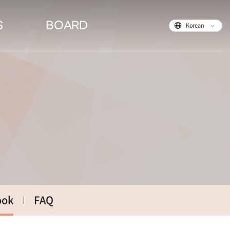
S
BOARD
Korean
ook
FAQ