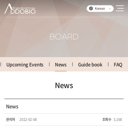
Korean
BOARD
Upcoming Events
News
Guide book
FAQ
News
News
관리자
2022-02-08
조회수
3,168